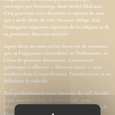
envisagée par beaucoup, dont André Malraux.
C’est pourtant cette dernière acception du mot
qui a seule droit de cité, laïcisme oblige, d’où
l’ambiguïté régnante s’agissant de la religion et de
sa pesanteur dans nos sociétés.
Après deux ou trois siècles force est de constater
que ni l’argument rationaliste, ni l’hédonisme, ni
l’abus de position dominante, n’autorisent
quiconque à affirmer: « Dieu est mort! » sans
sombrer dans la mystification, l’incohérence, et en
définitive le ridicule.
Très profondément nous mourons de soif. A celui
à qui on refuse l’eau, il reste la soif, pour
découvrir à son tour que l’annonce de la mort du
dieu contient la nouvelle de sa renaissance.