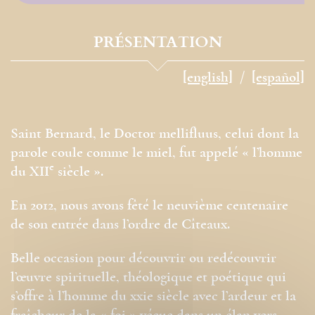
PRÉSENTATION
[english]
[español]
Saint Bernard, le Doctor mellifluus, celui dont la
parole coule comme le miel, fut appelé « l’homme
e
du XII
siècle ».
En 2012, nous avons fêté le neuvième centenaire
de son entrée dans l’ordre de Cîteaux.
Belle occasion pour découvrir ou redécouvrir
l’œuvre spirituelle, théologique et poétique qui
s’offre à l’homme du xxie siècle avec l’ardeur et la