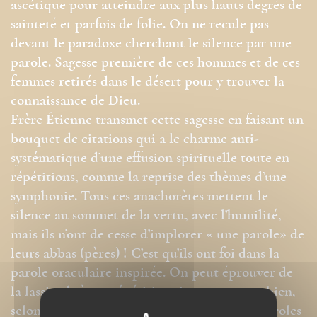
ascétique pour atteindre aux plus hauts degrés de
sainteté et parfois de folie. On ne recule pas
devant le paradoxe cherchant le silence par une
parole. Sagesse première de ces hommes et de ces
femmes retirés dans le désert pour y trouver la
connaissance de Dieu.
Frère Étienne transmet cette sagesse en faisant un
bouquet de citations qui a le charme anti-
systématique d’une effusion spirituelle toute en
répétitions, comme la reprise des thèmes d’une
symphonie. Tous ces anachorètes mettent le
silence au sommet de la vertu, avec l’humilité,
mais ils n’ont de cesse d’implorer « une parole» de
leurs abbas (pères) ! C’est qu’ils ont foi dans la
parole oraculaire inspirée. On peut éprouver de
la lassitude à ces répétitions incessantes ou bien,
selon l’état de l’âme, recevoir une de ces « paroles