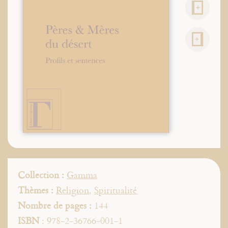
Collection :
Gamma
Thèmes :
Religion
,
Spiritualité
Nombre de pages :
144
ISBN
: 978-2-36766-001-1