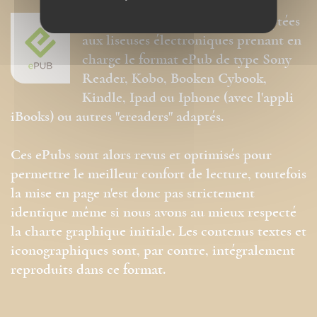
Nos ePubs sont des versions adaptées
aux liseuses électroniques prenant en
charge le format ePub de type Sony
Reader, Kobo, Booken Cybook,
Kindle, Ipad ou Iphone (avec l'appli
iBooks) ou autres "ereaders" adaptés.
Ces ePubs sont alors revus et optimisés pour
permettre le meilleur confort de lecture, toutefois
la mise en page n'est donc pas strictement
identique même si nous avons au mieux respecté
la charte graphique initiale. Les contenus textes et
iconographiques sont, par contre, intégralement
reproduits dans ce format.