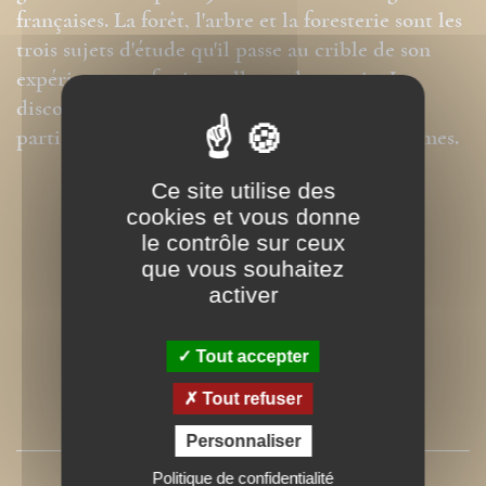
françaises. La forêt, l'arbre et la foresterie sont les
trois sujets d'étude qu'il passe au crible de son
expérience professionnelle sur le terrain. Le
discours qui en découle apporte une lumière
particulière et réaliste aux débats sur ces thèmes.
Ce site utilise des
cookies et vous donne
le contrôle sur ceux
que vous souhaitez
activer
Tout accepter
Tout refuser
SOMMAIRE
Personnaliser
Politique de confidentialité