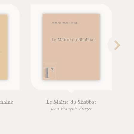
ne
Le Maître du Shabbat
p
Jean-François Froger