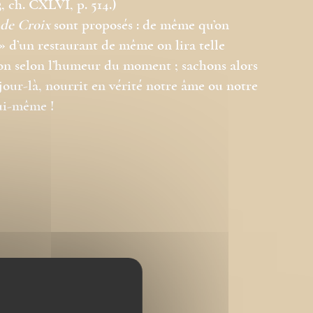
3, ch. CXLVI, p. 514.)
de Croix
sont proposés : de même qu’on
 » d’un restaurant de même on lira telle
ion selon l’humeur du moment ; sachons alors
jour-là, nourrit en vérité notre âme ou notre
lui-même !