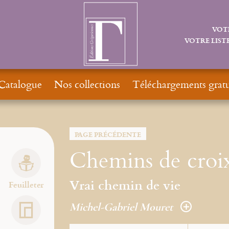
VOT
VOTRE LISTE
Catalogue
Nos collections
Téléchargements gratu
PAGE PRÉCÉDENTE
Chemins de croi
Vrai chemin de vie
Feuilleter
Michel-Gabriel Mouret