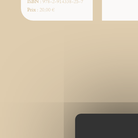
ISBN
: 978-2-914338-25-7
Prix
: 20,00 €