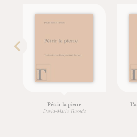
Pétrir la pierre
L'amou
David-Maria Turoldo
Cl