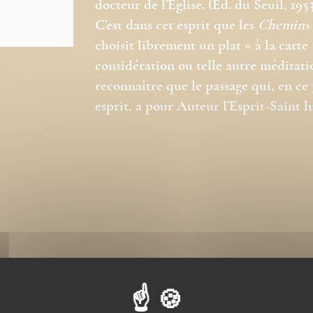
docteur de l’Église. (Éd. du Seuil, 195
C’est dans cet esprit que les
Chemins 
choisit librement un plat « à la carte
considération ou telle autre méditat
reconnaître que le passage qui, en ce 
esprit, a pour Auteur l’Esprit-Saint 