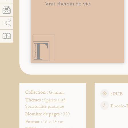
AddThis est désactivé.
Autoriser
Collection :
Gamma
ePUB
Thèmes :
Spiritualité
,
Ebook-
Spiritualité pratique
Nombre de pages :
320
Format :
16 x 18 cm