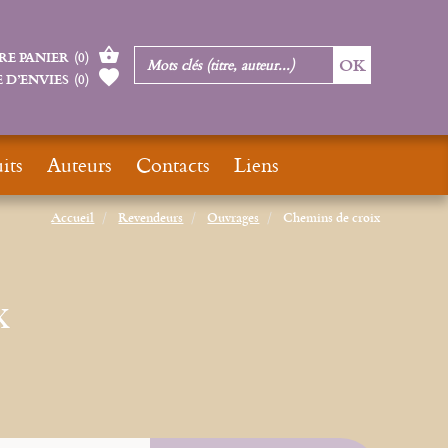
RE PANIER
(
0
)
 D’ENVIES
(
0
)
its
Auteurs
Contacts
Liens
Accueil
Revendeurs
Ouvrages
Chemins de croix
x