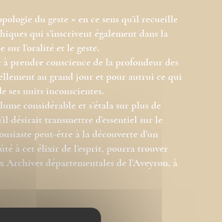
ologie du geste » en ce sens qu’il recueille
hiques qui s’inscrivent également dans la
sur l’oralité et le geste.
t à prendre conscience de la profondeur des
llement au grand jour et pour autrui ce qui
de ses nuits inconscientes.
ume considérable et s’étala sur plus de
il désirait transmettre d’essentiel sur le
ousiaste peut-être à la découverte d’un
é à cet élixir de l’esprit, pourra trouver
x Archives départementales de l’Aveyron, à