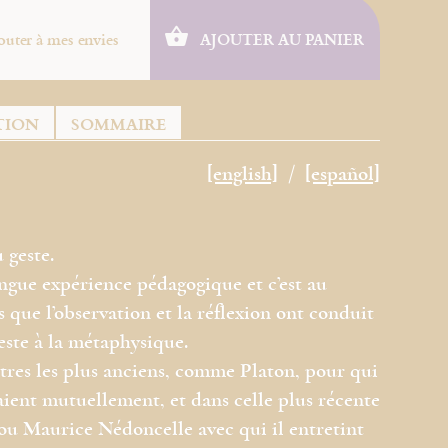
outer à mes envies
AJOUTER AU PANIER
TION
SOMMAIRE
[english]
[español]
 geste.
ngue expérience pédagogique et c’est au
s que l’observation et la réflexion ont conduit
este à la métaphysique.
maîtres les plus anciens, comme Platon, pour qui
ient mutuellement, et dans celle plus récente
u Maurice Nédoncelle avec qui il entretint