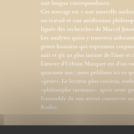
une longue correspondance.
Cet ouvrage est « une nouvelle anthrop
un travail et une méditation philosop
lignée des recherches de Marcel Jousse 
Les analyses qu’on y trouvera aideron
gestes humains qui expriment corpore
naît et gît au plus intime de l’âme et 
L’œuvre d’Urbain Marquet est d’un vol
quarante ans ; nous publions ici ce qu’
«geste». Le lecteur plus curieux, enth
«philosophe inconnu», après avoir goût
l’ensemble de son œuvre conservée au
Rodez.