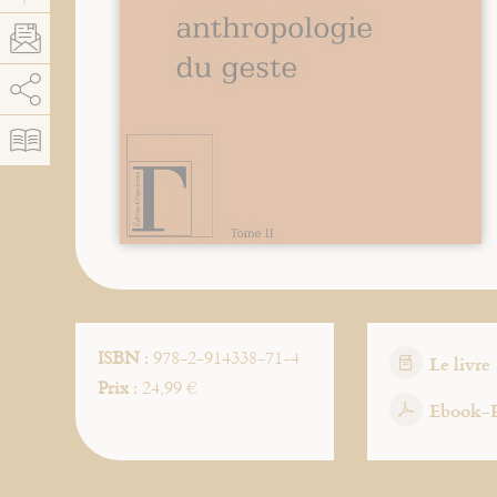
AddThis est désactivé.
Autoriser
ISBN
: 978-2-914338-71-4
Le livre
Prix
: 24,99 €
Ebook-