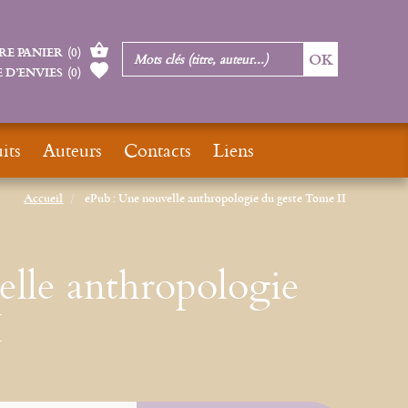
RE PANIER
(
0
)
 D’ENVIES
(
0
)
its
Auteurs
Contacts
Liens
Accueil
ePub : Une nouvelle anthropologie du geste Tome II
lle anthropologie
I