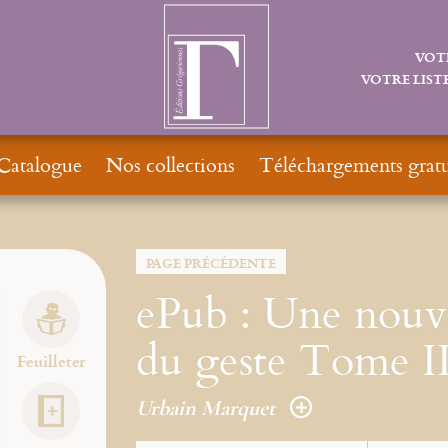
VOT
VOTRE LISTE
Catalogue
Nos collections
Téléchargements gratu
PAGE PRÉCÉDENTE
ePub : Une nouve
du geste Tome I
Feuilleter
Urbain Marquet