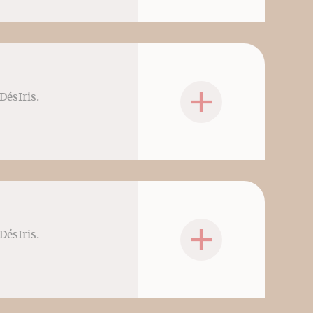
DésIris.
DésIris.