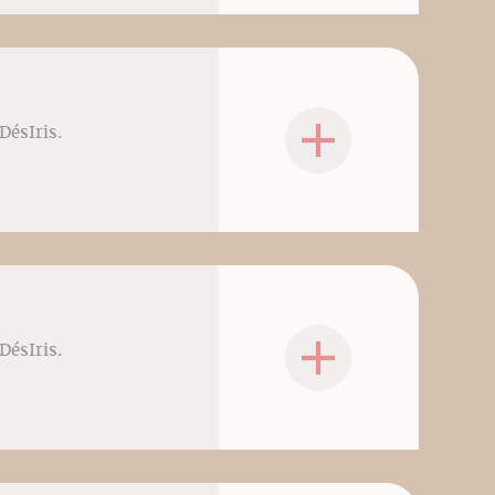
DésIris.
DésIris.