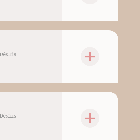
DésIris.
DésIris.