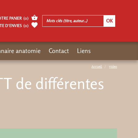
OTRE PANIER
(
0
)
TE D’ENVIES
(
0
)
nnaire anatomie
Contact
Liens
Accueil
video
TT de différentes