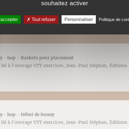
e fitness - Appuis seul ou à 2 typée VTT
souhaitez activer
lié à l’ouvrage VTT exercices, Jean-Paul Stéphan, Éditions 
 accepter
Tout refuser
Personnaliser
Politique de conf
ny - hop - Baskets pour placement
lié à l’ouvrage VTT exercices, Jean-Paul Stéphan, Éditions 
ny - hop - Début de bunny
lié à l’ouvrage VTT exercices, Jean-Paul Stéphan, Éditions 