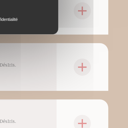
DésIris.
identialité
DésIris.
DésIris.