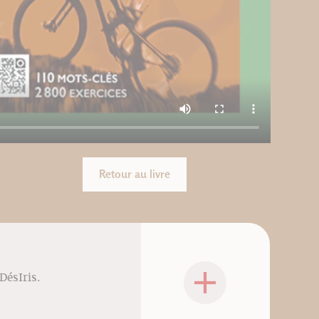
Retour au livre
DésIris.