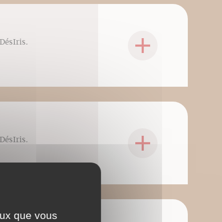
DésIris.
DésIris.
ceux que vous