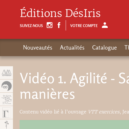
Panneau de gestion des cookies
Éditions DésIris
SUIVEZ-NOUS
VOTRE COMPTE
Nouveautés
Actualités
Catalogue
T
Vidéo 1. Agilité -
manières
Contenu vidéo lié à l’ouvrage
VTT exercices
, Je