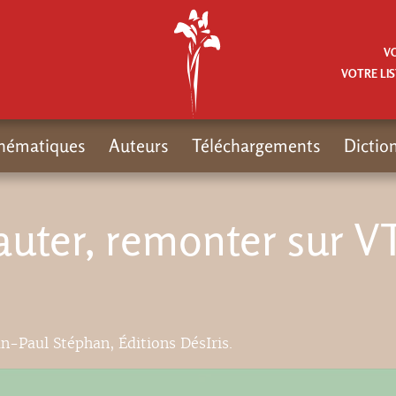
V
VOTRE LIS
hématiques
Auteurs
Téléchargements
Dictio
 Sauter, remonter sur V
an-Paul Stéphan, Éditions DésIris.