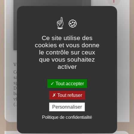
Ce site utilise des
cookies et vous donne
le contrôle sur ceux
que vous souhaitez
Vidéo n°12 : Salutation
activer
Contenu vidéo lié à l’ouvrage Améliorer
sa posture du quotidien à la pratique
sportive, Frédéric Brigaud, Éditions
Tout accepter
DésIris. [Cliccando sulla destra della
barra di controllo presente in ogni
Tout refuser
video, si aprirà un menu per scegliere la
(...)
Personnaliser
Politique de confidentialité