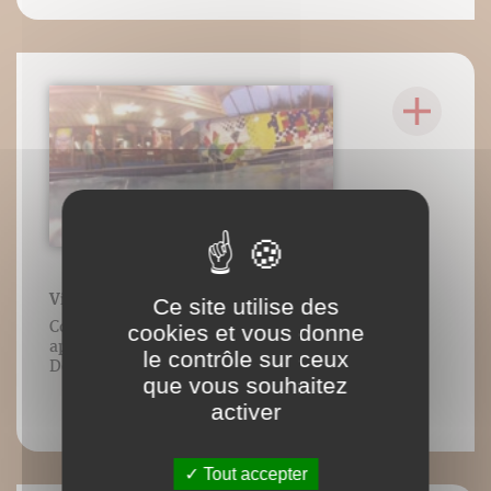
Vidéo n°10 : Dolphin Kick Costal
Ce site utilise des
Contenu vidéo lié à l’ouvrage Nager en
cookies et vous donne
apnée de Luc Collard/Éditions
le contrôle sur ceux
DésIris/Adverbum. Tous droits réservés.
que vous souhaitez
activer
Tout accepter