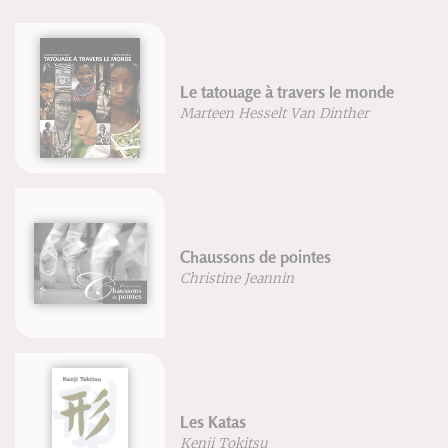
Miyamoto Musashi - nouvelle
édition
Kenji Tokitsu
Respiration
Blandine Calais-Germain
Le théâtre amateur
Maurice Chevaly