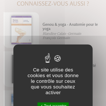
CONNAISSEZ-VOUS AUSSI ?
Genou & yoga - Anatomie pour le
yoga
Blandine Calais-Germain
François Germain
Intelligence artificielle : la réalité
Ce site utilise des
& le mythe
cookies et vous donne
Alain Bretto
le contrôle sur ceux
que vous souhaitez
activer
Tout accepter