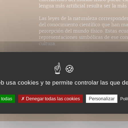
lengua más artificial resulta ser la más
Las leyes de la naturaleza corresponde
del conocimiento científico que han m
percepción del mundo físico. Estas ecu
representaciones simbólicas de ese con
cultura.
Les droits de traduction de cet ouvrage ne sont pas dispo
eb usa cookies y te permite controlar las que d
 todas
Denegar todas las cookies
Personalizar
Polí