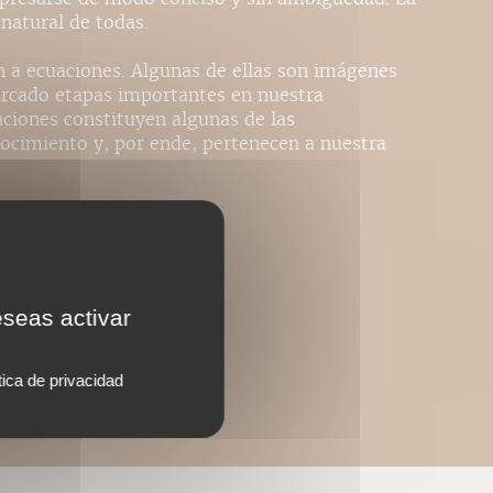
 natural de todas.
n a ecuaciones. Algunas de ellas son imágenes
arcado etapas importantes en nuestra
aciones constituyen algunas de las
ocimiento y, por ende, pertenecen a nuestra
nibles
eseas activar
tica de privacidad