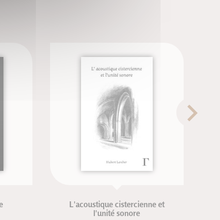
e
L'acoustique cistercienne et
l'unité sonore