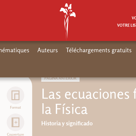
V
VOTRE LIS
hématiques
Auteurs
Téléchargements gratuits
Inicio
No
PÁGINA ANTERIOR
Las ecuaciones
la Física
Format
Historia y significado
Couverture