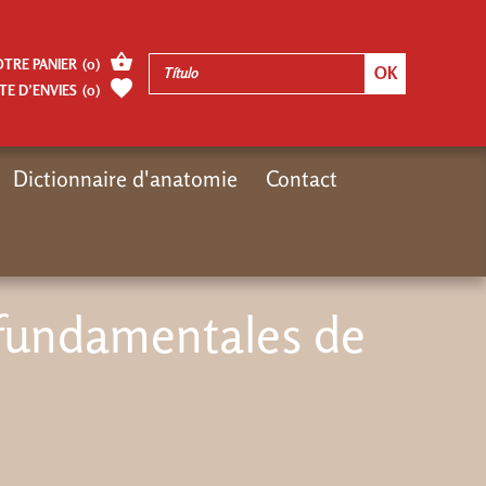
OTRE PANIER
(
0
)
TE D’ENVIES
(
0
)
Dictionnaire d'anatomie
Contact
uveautés
Nouveautés livres
Las ecuaciones fundamentales de la Física
 fundamentales de