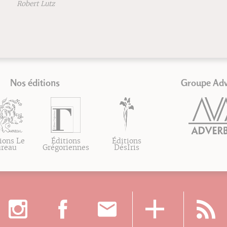
Robert Lutz
Nos éditions
Groupe Ad
ions Le
Éditions
Éditions
ureau
Grégoriennes
DésIris