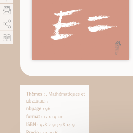
AddThis está deshabilitado.
Permitir
Thèmes :
,
Mathématiques et
physique
,
,
nbpage :
96
format :
17 x 19 cm
ISBN
: 978-2-915418-14-9
Precio
: 19.00 €