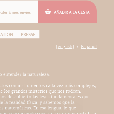
outer à mes envies
AÑADIR A LA CESTA
TATION
PRESSE
[english]
Español
 entender la naturaleza.
ectos con instrumentos cada vez más complejos,
e los grandes misterios que nos rodean.
mos descubierto las leyes fundamentales que
e la realidad física, y sabemos que la
las matemáticas. En esa lengua, lo que
presarse de modo conciso y sin ambigüedad. La