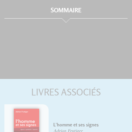
SOMMAIRE
LIVRES ASSOCIÉS
'homme et ses signes
Le la
drian Frutiger
Pierr