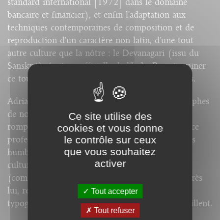
standard international [1972] dans le domaine
bancaire et financier), et enfin l'adaptation aux
techniques contemporaines de composition et de
reproduction d'un caractère non latin, d'une tout
autre culture que la nôtre : le Devanagari (issu du
Sanskrit), écriture officielle de l'Inde. Pour terminer
ce tour d'horizon, il aborde la création des logos.
Adrian Frutiger, est l'un des plus grands typographes
de notre temps. Par cet enseignement « à bâtons
Ce site utilise des
rompus », il transmet le résumé de son expérience
cookies et vous donne
le contrôle sur ceux
professionnelle, se considérant avant tout (et très
que vous souhaitez
humblement) comme un maillon d'une chaîne
activer
culturelle, avec des maillons avant lui dont il est
(comme nous tous) l'héritier, et des maillons après
lui, représentés par les jeunes générations de
Tout accepter
typographes, dont certaines réalisations l'émerveillent.
Tout refuser