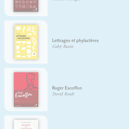
Guide
ettrages et phylactères
typo
aby Bazin
David
Type
oger Excoffon
Oliv
avid Rault
David