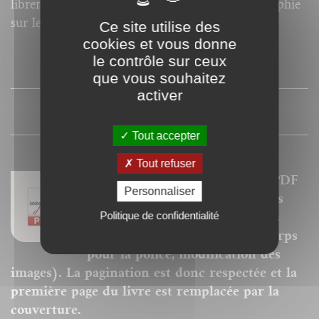
librement, les possibilités offertes par la typographie
sur le web.
Ce site utilise des
cookies et vous donne
le contrôle sur ceux
SOMMAIRE
que vous souhaitez
activer
PRESSE
Tout accepter
Tout refuser
Nos ebooks sont des versions PDF
Personnaliser
homothétiques des livres de nos
Politique de confidentialité
catalogues. Ils ne sont donc pas
modifiables (changement de corps
pour la police, modification des
images). La pagination est donc respectée et la
première page du livre est remplacée par la
couverture.