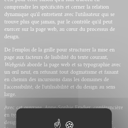
comprendre les spécificités et cerner la relation
dynamique qu'il entretient avec l'utilisateur qui se
trouve plus que jamais, par le contrôle qu'il peut
exercer sur la page web, au cœur du processus de
design.
De l'emploi de la grille pour structurer la mise en
page aux facteurs de lisibilité du texte courant,
Webgrids
aborde la page web et sa typographie avec
un œil neuf, en refusant tout dogmatisme et faisant
en chemin des incursions dans les domaines de
l'accessibilité, de l'utilisabilité et du design au sens
large.
Avec cet ouvrage, Anne-Sophie Fradier, conférencière
en typographie et accessibilité web, propose aux
designers d'exploiter au mieux, intelligemment et