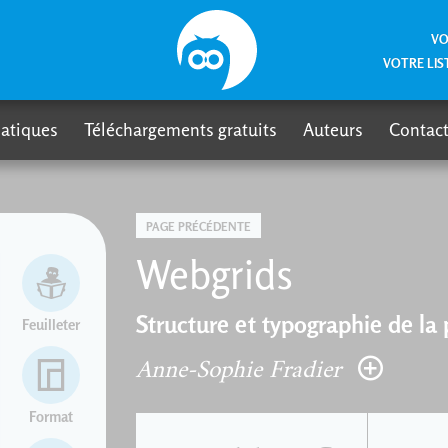
VO
VOTRE LIS
atiques
Téléchargements gratuits
Auteurs
Contact
PAGE PRÉCÉDENTE
Webgrids
Structure et typographie de la
Feuilleter
Anne-Sophie Fradier
Format