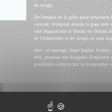
de design.
De l'emploi de la grille pour structurer 
courant,
Webgrids
aborde la page web et
tout dogmatisme et faisant en chemin des
de l'utilisabilité et du design au sens lar
Avec cet ouvrage, Anne-Sophie Fradier, c
web, propose aux designers d'exploiter 
possibilités offertes par la typographie 