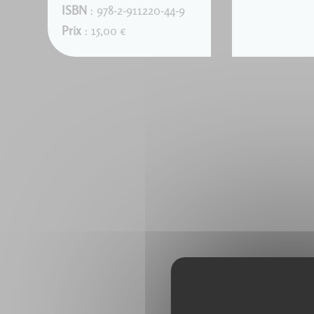
ISBN
: 978-2-911220-44-9
Prix
: 15,00 €