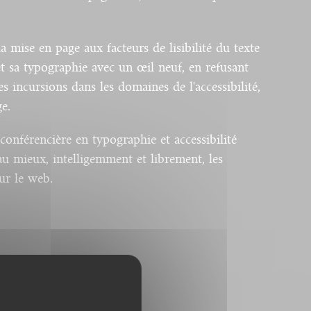
la mise en page aux facteurs de lisibilité du texte
 sa typographie avec un œil neuf, en refusant
 incursions dans les domaines de l'accessibilité,
ge.
onférencière en typographie et accessibilité
au mieux, intelligemment et librement, les
sur le web.