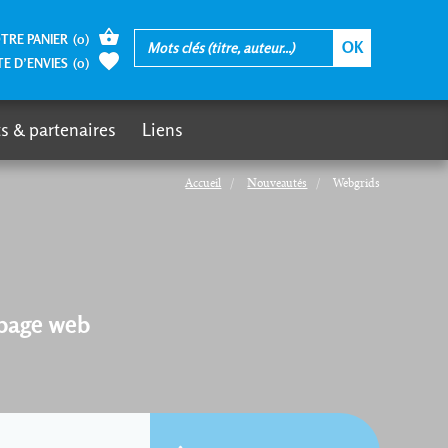
TRE PANIER
(
0
)
TE D’ENVIES
(
0
)
s & partenaires
Liens
Accueil
Nouveautés
Webgrids
 page web