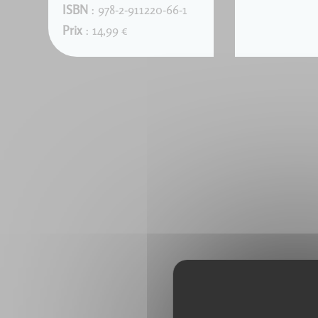
ISBN
: 978-2-911220-66-1
Prix
: 14,99 €