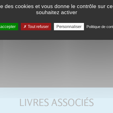
ise des cookies et vous donne le contrôle sur 
couverture.
souhaitez activer
Ce format peut être lu par le logici
tactiles de type iPad, Archos, Asus o
 accepter
Tout refuser
Personnaliser
Politique de conf
LIVRES ASSOCIÉS