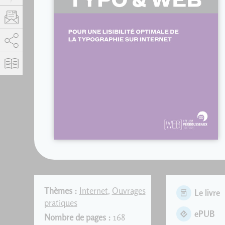
AddThis est désactivé.
Autoriser
Thèmes :
Internet
,
Ouvrages
Le livre
pratiques
ePUB
Nombre de pages :
168