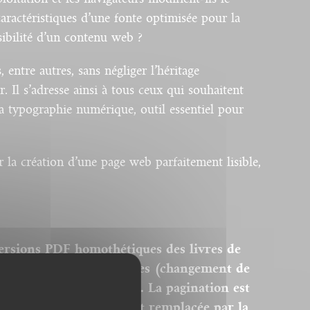
caractéristiques d’une fonte optimisée pour la
sibilité d’un contenu web ?
entre autres, sans négliger l’héritage
. Il s’adresse ainsi à tous ceux qui souhaitent
a typographie numérique, outil essentiel pour
 la création d’une page web parfaitement lisible,
ersions PDF homothétiques des livres de
 sont donc pas modifiables (changement de
modification des images). La pagination est
remière page du livre est remplacée par la