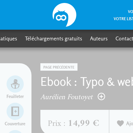
VO
VOTRE LIS
atiques
Téléchargements gratuits
Auteurs
Contact
PAGE PRÉCÉDENTE
Ebook : Typo & we
Aurélien Foutoyet
Feuilleter
14,99 €
Prix :
Ajo
Couverture