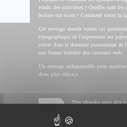
rendu des caractères ? Quelles sont les 
lecture sur écran ? Comment tester la li
Cet ouvrage aborde toutes ces questions, 
typographique de l’impression sur papier
entrer dans le domaine passionnant de l
une bonne lisibilité des contenus web.
Un ouvrage indispensable pour maîtriser
donc plus efficace.
Nos ebooks sont des v
nos catalogues. Ils ne
corps pour la police, 
donc respectée et la p