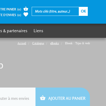
TRE PANIER
(
0
)
TE D’ENVIES
(
0
)
s & partenaires
Liens
Accueil
Catalogue
eBooks
Ebook : Typo & web
b
uter à mes envies
AJOUTER AU PANIER