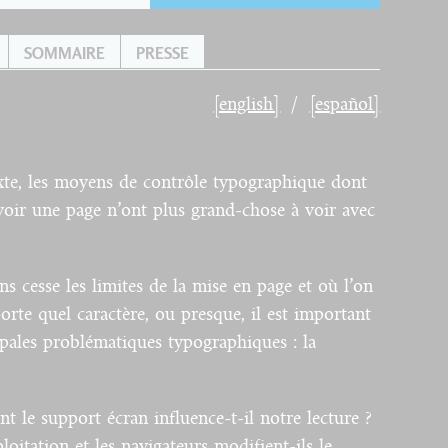
SOMMAIRE
PRESSE
[english]
[español]
xte, les moyens de contrôle typographique dont
oir une page n’ont plus grand-chose à voir avec
s cesse les limites de la mise en page et où l’on
orte quel caractère, ou presque, il est important
ipales problématiques typographiques : la
t le support écran influence-t-il notre lecture ?
itation et les navigateurs modifient-ils le