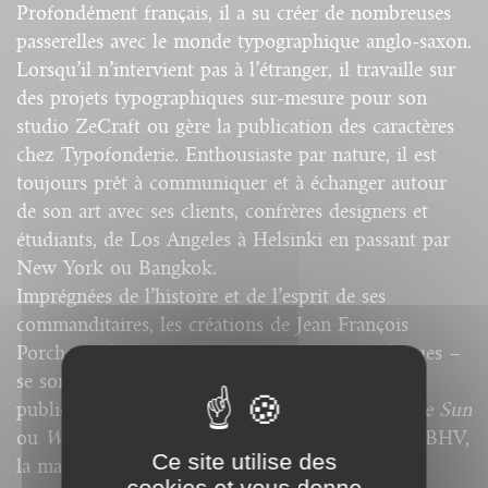
Profondément français, il a su créer de nombreuses
passerelles avec le monde typographique anglo-saxon.
Lorsqu’il n’intervient pas à l’étranger, il travaille sur
des projets typographiques sur-mesure pour son
studio ZeCraft ou gère la publication des caractères
chez Typofonderie. Enthousiaste par nature, il est
toujours prêt à communiquer et à échanger autour
de son art avec ses clients, confrères designers et
étudiants, de Los Angeles à Helsinki en passant par
New York ou Bangkok.
Imprégnées de l’histoire et de l’esprit de ses
commanditaires, les créations de Jean François
Porchez – logotypes ou caractères typographiques –
se sont affichées ou s’affichent encore dans des
publications telles que
Le Monde
,
The Baltimore Sun
ou
Wired
, sur les murs du métro parisien et du BHV,
Ce site utilise des
la maroquinerie Louis Vuitton, dans la
cookies et vous donne