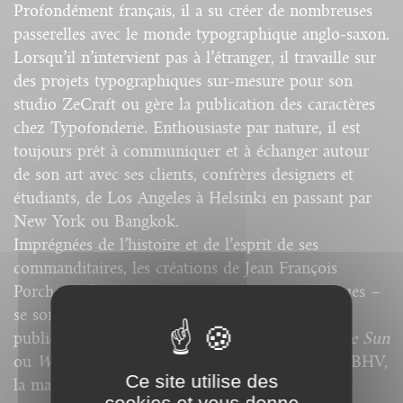
Profondément français, il a su créer de nombreuses
passerelles avec le monde typographique anglo-saxon.
Lorsqu’il n’intervient pas à l’étranger, il travaille sur
des projets typographiques sur-mesure pour son
studio ZeCraft ou gère la publication des caractères
chez Typofonderie. Enthousiaste par nature, il est
toujours prêt à communiquer et à échanger autour
de son art avec ses clients, confrères designers et
étudiants, de Los Angeles à Helsinki en passant par
New York ou Bangkok.
Imprégnées de l’histoire et de l’esprit de ses
commanditaires, les créations de Jean François
Porchez – logotypes ou caractères typographiques –
se sont affichées ou s’affichent encore dans des
publications telles que
Le Monde
,
The Baltimore Sun
ou
Wired
, sur les murs du métro parisien et du BHV,
Ce site utilise des
la maroquinerie Louis Vuitton, dans la
cookies et vous donne