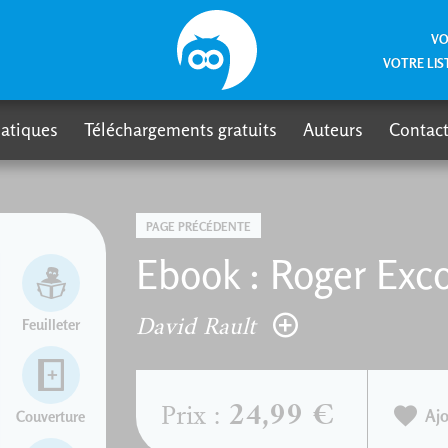
VO
VOTRE LIS
atiques
Téléchargements gratuits
Auteurs
Contact
PAGE PRÉCÉDENTE
Ebook : Roger Exc
David Rault
Feuilleter
24,99 €
Prix :
Ajo
Couverture