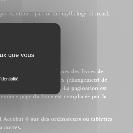
ger-excoffon-a-part-of-the-mythology-of-french-
ceux que vous
ersions PDF homothétiques des livres de
identialité
 sont donc pas modifiables (changement de
modification des images). La pagination est
remière page du livre est remplacée par la
el Acrobat © sur des ordinateurs ou tablettes
u autres.