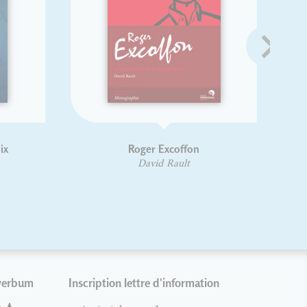
ypographie et cinéma
Codex 1980
ionel Orient Dutrieux
Jean Alessandrini
verbum
Inscription lettre d'information