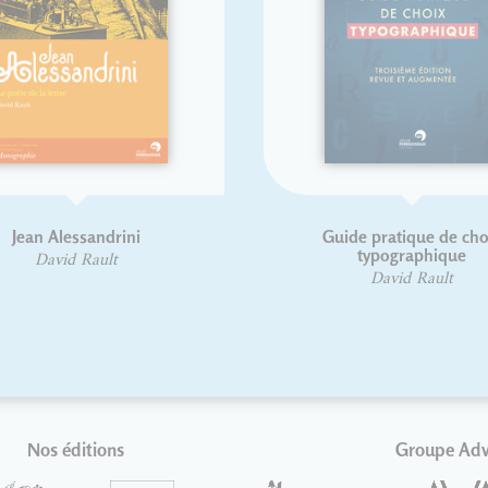
Histoire de l'écriture
T
typographique - Le XXe siècle II/II
L
Jacques André
Nos éditions
Groupe Ad