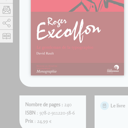
AddThis est désactivé.
Autoriser
Nombre de pages :
240
Le livre
ISBN
: 978-2-911220-58-6
Prix
: 24,99 €