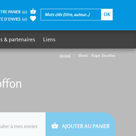
TRE PANIER
(
0
)
TE D’ENVIES
(
0
)
s & partenaires
Liens
Accueil
Ebook : Roger Excoffon
offon
uter à mes envies
AJOUTER AU PANIER