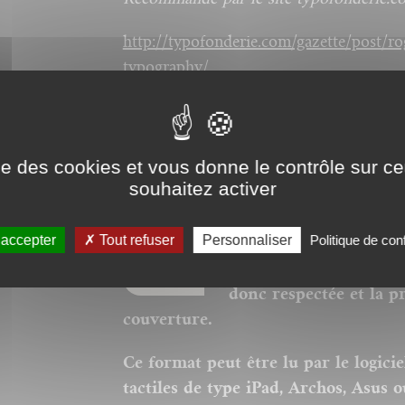
http://typofonderie.com/gazette/post/ro
typography/
En cours de traduction en italien.
ise des cookies et vous donne le contrôle sur 
souhaitez activer
Nos ebooks sont des v
 accepter
Tout refuser
Personnaliser
Politique de conf
nos catalogues. Ils ne
corps pour la police, 
donc respectée et la p
couverture.
Ce format peut être lu par le logici
tactiles de type iPad, Archos, Asus o