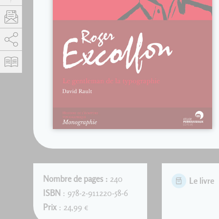
AddThis est désactivé.
Autoriser
Nombre de pages :
240
Le livre
ISBN
: 978-2-911220-58-6
Prix
: 24,99 €