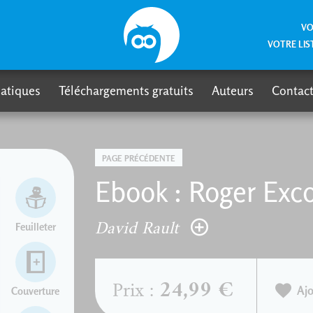
VO
VOTRE LIS
atiques
Téléchargements gratuits
Auteurs
Contact
PAGE PRÉCÉDENTE
Ebook : Roger Exc
David Rault
Feuilleter
24,99 €
Prix :
Ajo
Couverture