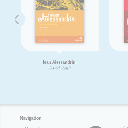
Guide pratique de choix
Typex
typographique
Olivier DELOY
David Rault
David Rault
Navigation