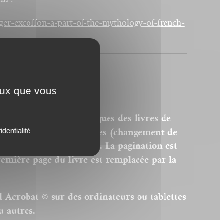
ger-excoffon-a-part-of-the-mythology-of-french-
ceux que vous
ersions PDF homothétiques des livres de
identialité
 sont donc pas modifiables (changement de
modification des images). La pagination est
remière page du livre est remplacée par la
el Acrobat © sur des ordinateurs ou tablettes
u autres.