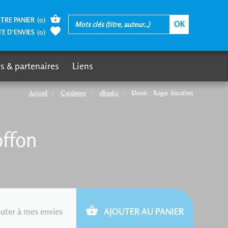
TRE PANIER
(
0
)
TE D’ENVIES
(
0
)
s & partenaires
Liens
Accueil
Catalogue
eBooks
Ebook : Roger Excoffon
offon
uter à mes envies
AJOUTER AU PANIER