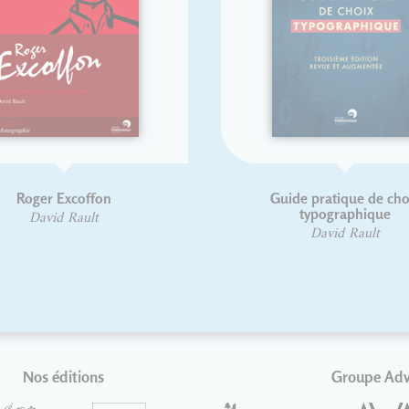
Abécédaire illustré des mots
voyageurs
E
Hugo Blanchet
Anouck Ferri
Nos éditions
Groupe Ad