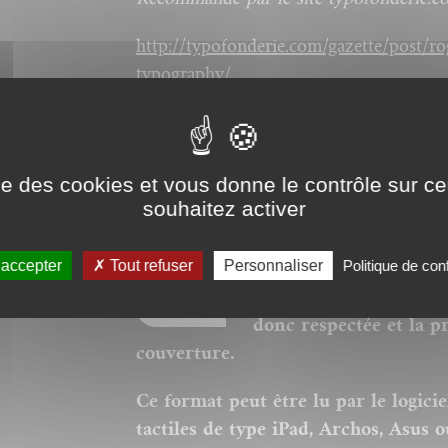
http://typofonderie.com/gazette/post/ro
typography/
En cours de traduction en italien.
ise des cookies et vous donne le contrôle sur 
souhaitez activer
Nos ebooks sont des v
 accepter
Tout refuser
Personnaliser
Politique de conf
nos catalogues. Ils ne
corps pour la police, 
donc respectée et la p
couverture.
Ce format peut être lu par le logici
tactiles de type iPad, Archos, Asus o