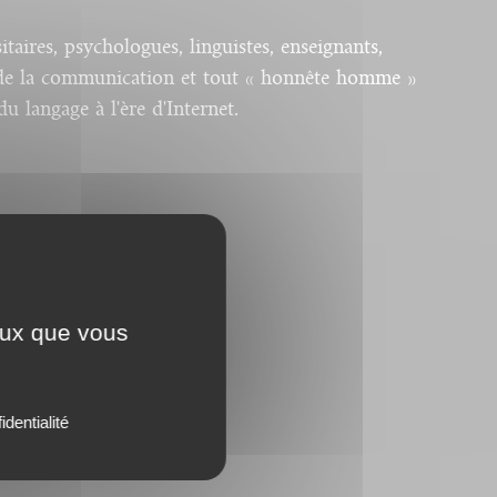
itaires, psychologues, linguistes, enseignants,
s de la communication et tout « honnête homme »
u langage à l'ère d'Internet.
 titre
ceux que vous
identialité