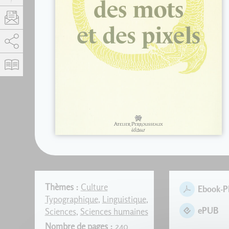
AddThis est désactivé.
Autoriser
Thèmes :
Culture
Ebook-
Typographique
,
Linguistique
,
ePUB
Sciences
,
Sciences humaines
Nombre de pages :
240