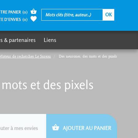
TRE PANIER
(
0
)
TE D’ENVIES
(
0
)
s & partenaires
Liens
Moteur de recherches Le Sureau
Des neurones, des mots et des pixels
mots et des pixels
uter à mes envies
AJOUTER AU PANIER