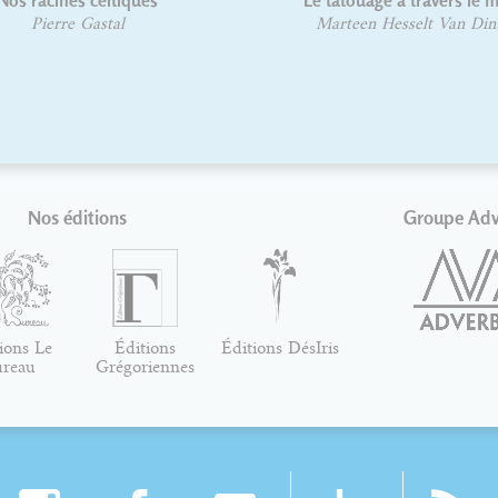
Nos racines celtiques
Le tatouage à travers le
Pierre Gastal
Marteen Hesselt Van Din
Nos éditions
Groupe Ad
ions Le
Éditions
Éditions DésIris
ureau
Grégoriennes