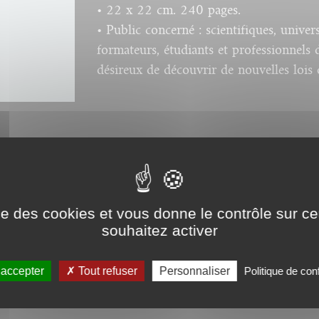
• 22 x 22 cm. 240 pages.
• Public concerné : scientifiques, univers
formateurs, étudiants et professionnel
désireux de découvrir de nouvelles lois d
Droits de traduction disponibles pour ce
ise des cookies et vous donne le contrôle sur 
souhaitez activer
 accepter
Tout refuser
Personnaliser
Politique de conf