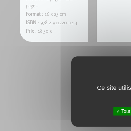
pages
Format :
16 x 23 cm
ISBN
: 978-2-911220-04-3
Prix
: 18,30 €
Ce site util
Tout