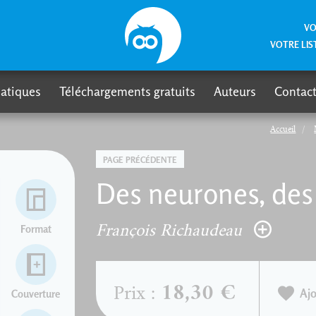
VO
VOTRE LIS
atiques
Téléchargements gratuits
Auteurs
Contact
Accueil
PAGE PRÉCÉDENTE
Des neurones, des 
François Richaudeau
Format
18,30 €
Prix :
Ajo
Couverture