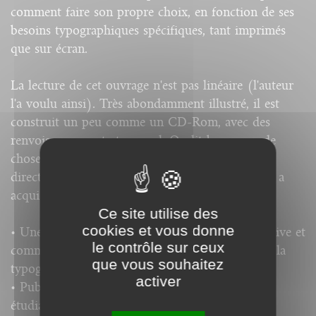
comment faire son propre choix, en fonction de ses
besoins typographiques spécifiques, tant imprimés
que sur écran.
La lecture de cet ouvrage n'est pas linéaire (l'auteur
l'a voulu ainsi). Très abondamment illustré, il est
construit un peu comme un CD-Rom, avec des
renvois en amont et en aval. On lit beaucoup de
choses sans forcément bien comprendre le fil
directeur. Toujours est-il qu'en fin de lecture on a
acquis une culture typographique pharamineuse.
Ce site utilise des
cookies et vous donne
• Une biobibliographie. Une bibliographie sélective et
le contrôle sur ceux
commentée. Un index des mots-clés concernant la
que vous souhaitez
typographie.
activer
• Public concerné : enseignants, universitaires,
étudiants et tout passionné de typographie