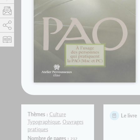
AddThis est désactivé.
Autoriser
Thèmes :
Culture
Le livre
Typographique
,
Ouvrages
pratiques
Nombre de pages :
232