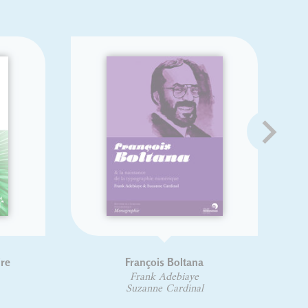
François Boltana
Règles de l'é
typographique du
Frank Adebiaye
Nouvelle éd
Suzanne Cardinal
Yves Perrous