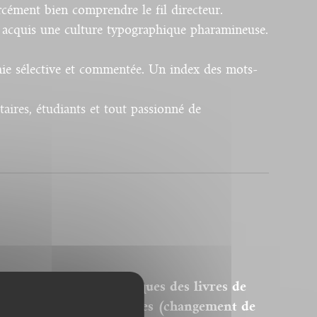
rcément bien comprendre le fil directeur.
 a acquis une culture typographique pharamineuse.
hie sélective et commentée. Un index des mots-
taires, étudiants et tout passionné de
ersions PDF homothétiques des livres de
 sont donc pas modifiables (changement de