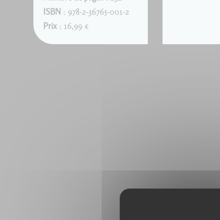
ISBN
: 978-2-36765-001-2
Prix
: 16,99 €