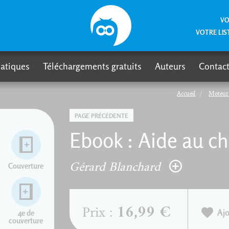
VO
VOTRE LIS
atiques
Téléchargements gratuits
Auteurs
Contact
Accueil
Moteur 
PAGE PRÉCÉDENTE
Ebook : Aide au ch
Gérard Blanchard
Couverture
16,99 €
Prix :
Ajo
4e de
couverture