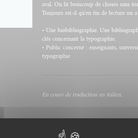
aval. On lit beaucoup de choses sans fo
Toujours est-il qu'en fin de lecture on
• Une biobibliographie. Une bibliograp
clés concernant la typographie.
• Public concerné : enseignants, universi
typographie
En cours de traduction en italien.
Nos ebooks sont des v
nos catalogues. Ils ne