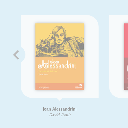
Jean Alessandrini
Roger Excoffon
David Rault
David Rault