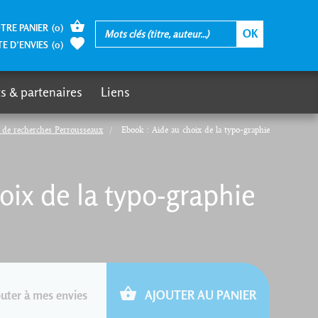
TRE PANIER
(
0
)
TE D’ENVIES
(
0
)
s & partenaires
Liens
de recherches Perrousseaux
Ebook : Aide au choix de la typo-graphie
oix de la typo-graphie
uter à mes envies
AJOUTER AU PANIER