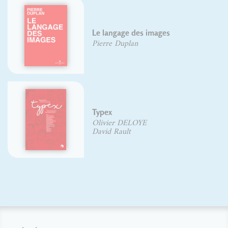
Lettrages et phylactères
Gaby Bazin
Jean Alessandrini
David Rault