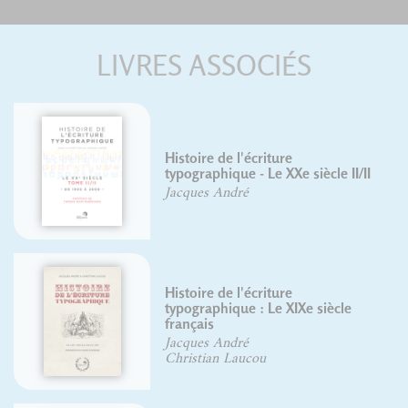
LIVRES ASSOCIÉS
Chronique de la forme
cle II/II
Herman Lampaert
siècle
François Boltana
Frank Adebiaye
Suzanne Cardinal