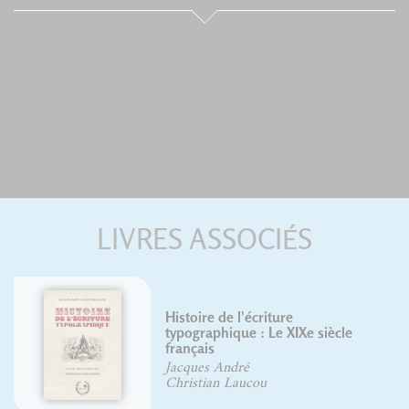
LIVRES ASSOCIÉS
ure
e XIXe siècle
François Boltana
Frank Adebiaye
Suzanne Cardinal