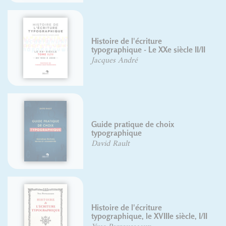
ure
Jean Alessandrini
XXe siècle II/II
David Rault
 choix
Histoire de l'écriture
typographique, le XVIIIe
Yves Perrousseaux
ure
Le langage des image
VIIIe siècle, I/II
Pierre Duplan