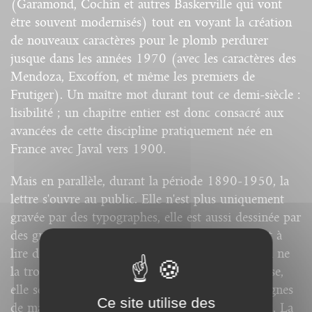
(Garamond, Cochin et autres Baskerville qui vont
être souvent modernisés) tout en voyant la création
de nouveaux caractères pour le plomb perdurer
jusque dans les années 1970 (avec les caractères des
Mendoza, Excoffon, et même les premiers de
Frutiger). Un maître mot durant tout ce demi-siècle :
lisibilité ; un chapitre entier est donc consacré aux
avancées de cette discipline pratiquement née en
France avec Javal vers 1900.
Mais en parallèle, durant la période 1890-1950, la
lettre s'ouvre au public. Elle n'est plus uniquement
gravée par des typographes, elle est aussi dessinée par
des graphistes. Elle n'est plus uniquement l'objet à
lire de l'imprimerie, elle devient objet à voir. On ne
la trouve plus seulement dans le livre ou la presse,
elle se voit dans la rue, sur les affiches, les enseignes
Ce site utilise des
de magasins, dans la publicité, les magazines, etc. La