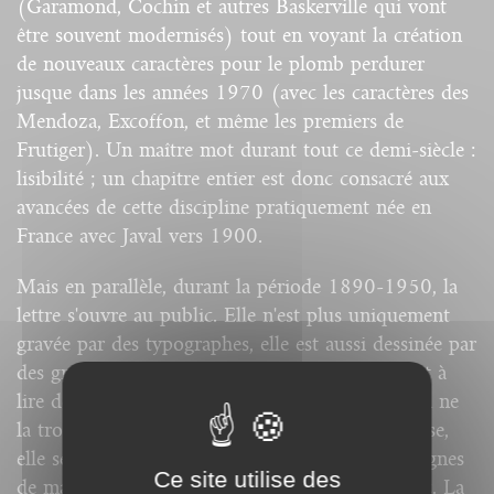
(Garamond, Cochin et autres Baskerville qui vont
être souvent modernisés) tout en voyant la création
de nouveaux caractères pour le plomb perdurer
jusque dans les années 1970 (avec les caractères des
Mendoza, Excoffon, et même les premiers de
Frutiger). Un maître mot durant tout ce demi-siècle :
lisibilité ; un chapitre entier est donc consacré aux
avancées de cette discipline pratiquement née en
France avec Javal vers 1900.
Mais en parallèle, durant la période 1890-1950, la
lettre s'ouvre au public. Elle n'est plus uniquement
gravée par des typographes, elle est aussi dessinée par
des graphistes. Elle n'est plus uniquement l'objet à
lire de l'imprimerie, elle devient objet à voir. On ne
la trouve plus seulement dans le livre ou la presse,
elle se voit dans la rue, sur les affiches, les enseignes
Ce site utilise des
de magasins, dans la publicité, les magazines, etc. La