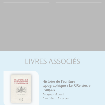
LIVRES ASSOCIÉS
riture
 Le XIXe siècle
Typographie et cin
Lionel Orient Dutrie
u