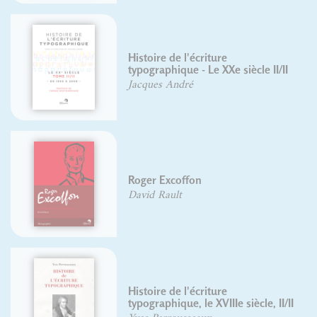
riture
Guide pratique de 
Le XXe siècle II/II
typographique
David Rault
Jean Alessandrini
David Rault
riture
Le langage des ima
 XVIIIe siècle, II/II
Pierre Duplan