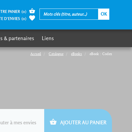
TRE PANIER
(
0
)
TE D’ENVIES
(
0
)
s & partenaires
Liens
Accueil
Catalogue
eBooks
eBook : Codex
uter à mes envies
AJOUTER AU PANIER