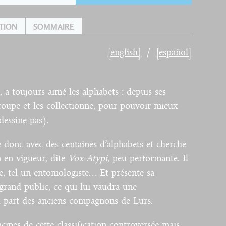
TION
SOMMAIRE
[english]
[español]
n, a toujours aimé les alphabets : depuis ses
découpe et les collectionne, pour pouvoir mieux
 dessine pas).
e donc avec des centaines d’alphabets et cherche
on en vigueur, dite
Vox-Atypi
, peu performante. Il
e, tel un entomologiste… Et présente sa
 grand public, ce qui lui vaudra une
a part des anciens compagnons de Lurs.
ncipes de cette classification controversée mais