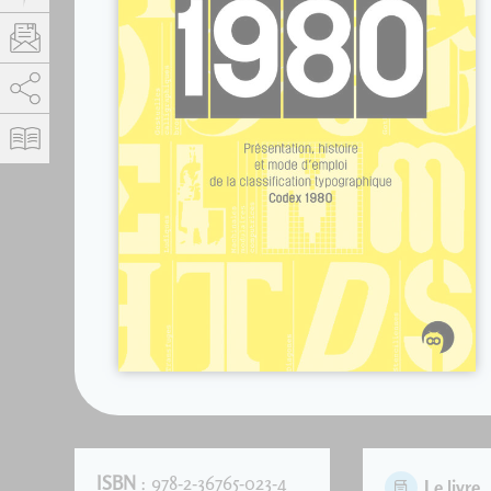
AddThis est désactivé.
Autoriser
ISBN
: 978-2-36765-023-4
Le livre