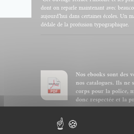
dont on reparle maintenant avec beauco
aujourd’hui dans certaines écoles. Un ma
dédale de la profusion typographique.
Nos ebooks sont des v
nos catalogues. Ils ne
corps pour la police, 
donc respectée et la p
couverture.
Ce format peut être lu par le logici
tactiles de type iPad, Archos, Asus o