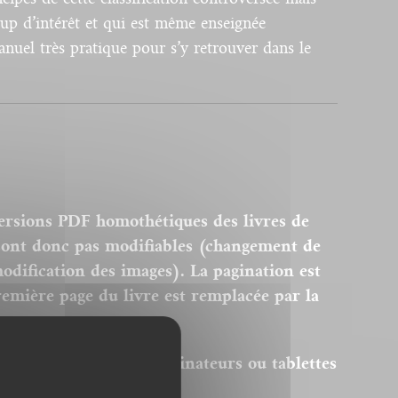
up d’intérêt et qui est même enseignée
nuel très pratique pour s’y retrouver dans le
ersions PDF homothétiques des livres de
 sont donc pas modifiables (changement de
modification des images). La pagination est
remière page du livre est remplacée par la
el Acrobat © sur des ordinateurs ou tablettes
u autres.