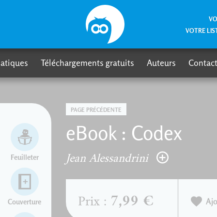
VO
VOTRE LIS
atiques
Téléchargements gratuits
Auteurs
Contact
PAGE PRÉCÉDENTE
eBook : Codex
Jean Alessandrini
Feuilleter
7,99 €
Prix :
Ajo
Couverture