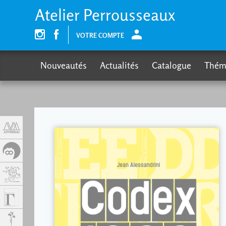
Panneau de gestion des cookies
Atelier Perrousseaux
VOTRE COMPTE
Nouveautés
Actualités
Catalogue
Thém