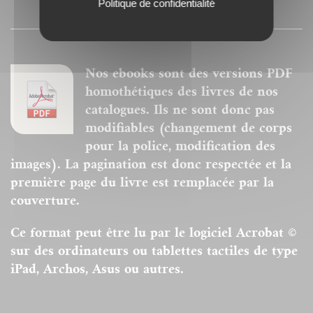
Politique de confidentialité
PRESSE
Nos ebooks sont des versions PDF
homothétiques des livres de nos
catalogues. Ils ne sont donc pas
modifiables (changement de corps
pour la police, modification des
images). La pagination est donc respectée et la
première page du livre est remplacée par la
couverture.
Ce format peut être lu par le logiciel Acrobat ©
sur des ordinateurs ou tablettes tactiles de type
iPad, Archos, Asus ou autres.