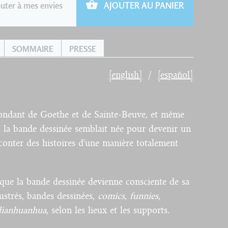
uter à mes envies
AJOUTER AU PANIER
SOMMAIRE
PRESSE
[english]
[español]
pondant de Goethe et de Sainte-Beuve, et même
 la bande dessinée semblait née pour devenir un
raconter des histoires d'une manière totalement
r que la bande dessinée devienne consciente de sa
ustrés, bandes dessinées,
comics
,
funnies
,
lianhuanhua
, selon les lieux et les supports.