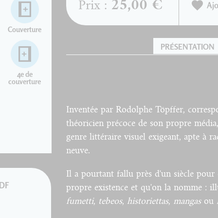
25,00 €
Prix :
Ajo
Couverture
PRÉSENTATION
4e de
couverture
Inventée par Rodolphe Töpffer, corres
théoricien précoce de son propre média,
genre littéraire visuel exigeant, apte à 
neuve.
Il a pourtant fallu près d'un siècle pou
PDF
propre existence et qu'on la nomme : ill
fumetti
,
tebeos
,
historiettas
,
mangas
ou