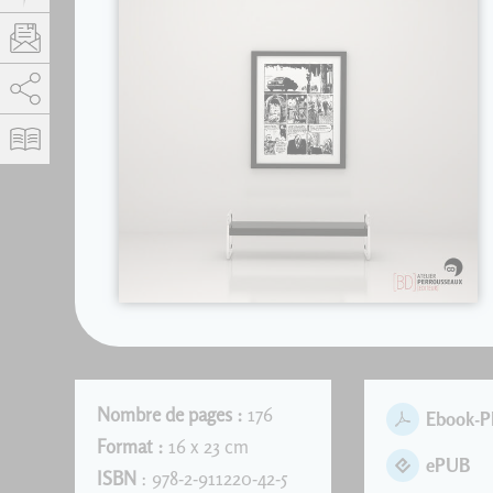
AddThis est désactivé.
Autoriser
Nombre de pages :
176
Ebook-
Format :
16 x 23 cm
ePUB
ISBN
: 978-2-911220-42-5