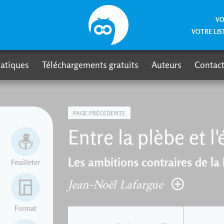
VO
VOTRE LIS
atiques
Téléchargements gratuits
Auteurs
Contact
PAGE PRÉCÉDENTE
Entre la plèbe et l'é
Les ambitions contraires de la
Feuilleter
Jean-Noël Lafargue
Format