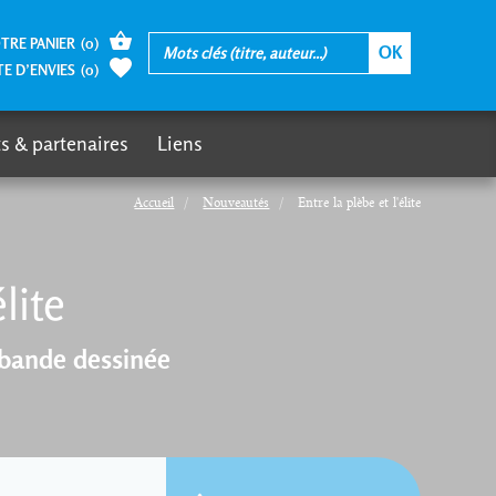
TRE PANIER
(
0
)
TE D’ENVIES
(
0
)
s & partenaires
Liens
Accueil
Nouveautés
Entre la plèbe et l'élite
lite
 bande dessinée