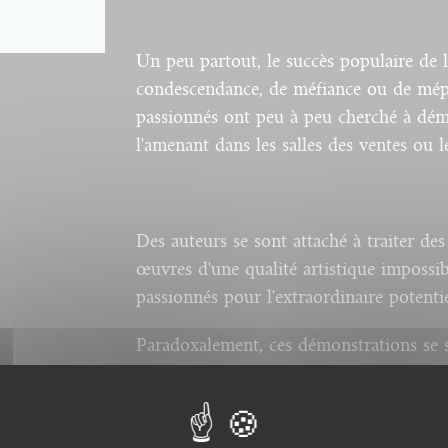
Un peu partout, le succès populaire de 
condescendance, de méfiance ou de mépr
passionnés ont peu à peu cherché à démo
l'amenant dans les salles des ventes ou 
Des auteurs se sont attaché à traiter de
œuvres d'une qualité artistique impossib
passionnés pour l'extraordinaire potenti
Paradoxalement, ces démonstrations se s
culture populaire de la bande dessinée.