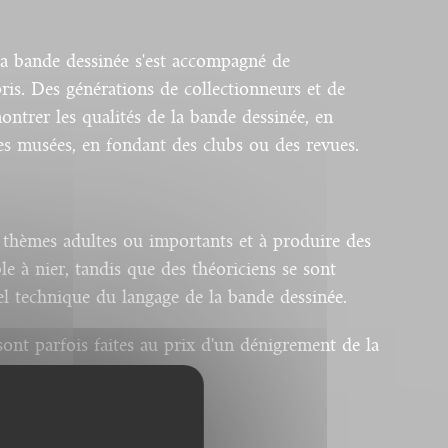
la bande dessinée s'est accompagné de
is. Des générations de collectionneurs et de
ntrer les qualités de la bande dessinée, en
les musées, en fondant des clubs ou des revues.
s thèmes adultes ou importants et à produire des
le à nier, tandis que des théoriciens se sont
el technique du langage de la bande dessinée.
ont parfois faites au prix d'un dénigrement de la