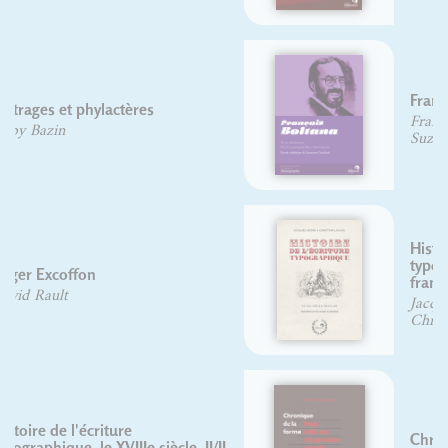
François Boltana
Frank Adebiaye
Suzanne Cardinal
Histoire de l'écriture
typographique : Le XIXe siècle
français
Jacques André
Christian Laucou
Chronique de la forme