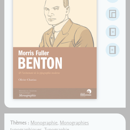
Thèmes :
Monographie
,
Monographies
typographiques
,
Typographie