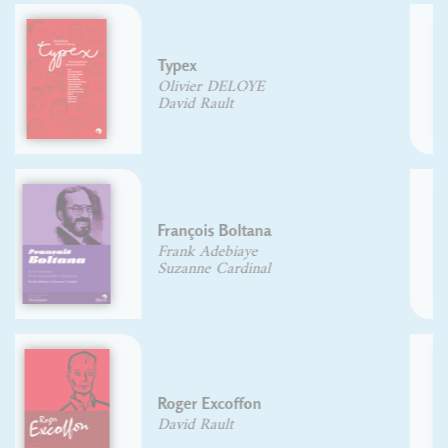
Jean Alessandrini
David Rault
Abécédaire illustré des mots
voyageurs
Hugo Blanchet
Anouck Ferri
Chronique de la forme
Herman Lampaert