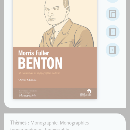
Thèmes :
Monographie
,
Monographies
typographiques
,
Typographie