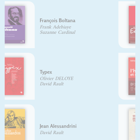
Roger Excoffon
David Rault
L'homme et ses signes
Adrian Frutiger
Histoire de l'écriture
typographique : Le XIXe siècle
français
Jacques André