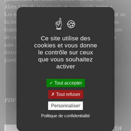
Alors ? Quels traitements et pour quels textes ?
Les nouvelles techniques, bien utilisées, proposent au
lecteur des pages remarquables. Mal conçues, elles
transforment notre paysage de lecture en catalogues
de caractères, innombrables autant que différents
Ce site utilise des
cookies et vous donne
sans doute, mais surtout inappropriés aux rôles
le contrôle sur ceux
distribués par des graphistes, bien souvent plus
que vous souhaitez
plasticiens joueurs que sémiologues convaincus.
activer
Tout accepter
Tout refuser
PDF homothétique non copiable, verouillé
Personnaliser
Politique de confidentialité
Nos ebooks sont des versions PDF