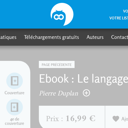
VO
VOTRE LIS
atiques
Téléchargements gratuits
Auteurs
Contact
PAGE PRÉCÉDENTE
Ebook : Le langag
Pierre Duplan
Couverture
16,99 €
Prix :
Ajo
4e de
couverture