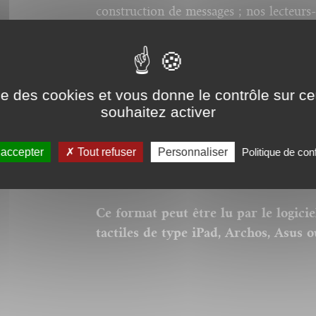
construction de messages ; nos lecteurs-
d’images, ne pourraient envisager sa disp
ise des cookies et vous donne le contrôle sur 
Nos ebooks sont des v
souhaitez activer
nos catalogues. Ils ne
corps pour la police, 
 accepter
Tout refuser
Personnaliser
Politique de conf
donc respectée et la p
couverture.
Ce format peut être lu par le logici
tactiles de type iPad, Archos, Asus o