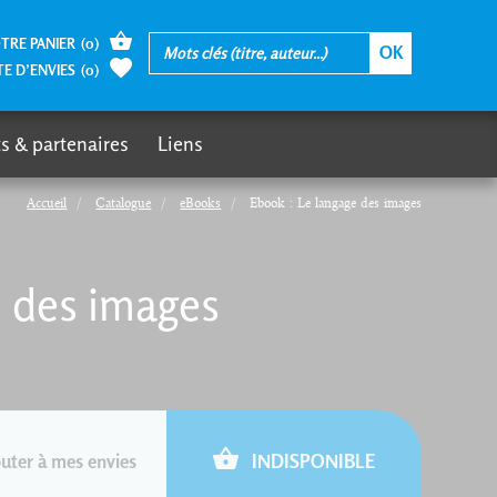
TRE PANIER
(
0
)
TE D’ENVIES
(
0
)
s & partenaires
Liens
Accueil
Catalogue
eBooks
Ebook : Le langage des images
e des images
uter à mes envies
INDISPONIBLE