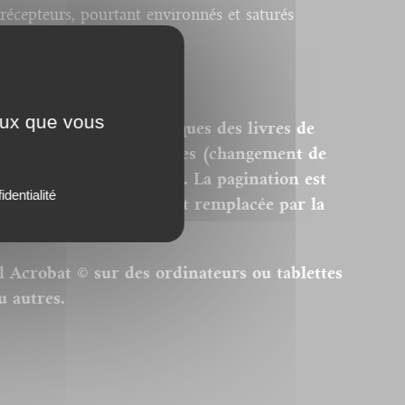
récepteurs, pourtant environnés et saturés
arition.
ceux que vous
ersions PDF homothétiques des livres de
 sont donc pas modifiables (changement de
modification des images). La pagination est
identialité
remière page du livre est remplacée par la
el Acrobat © sur des ordinateurs ou tablettes
u autres.