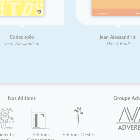
80
Jean Alessandrini
drini
David Rault
Nos éditions
Groupe Ad
ions Le
Éditions
Éditions DésIris
ureau
Grégoriennes