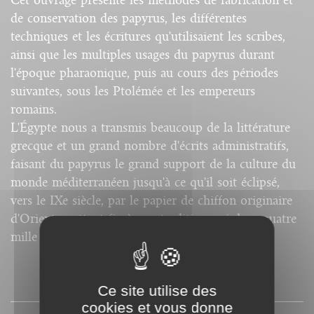
Cet ouvrage présente les méthodes de fabrication et
de conservation des papyrus, les différentes
techniques et les écritures qu'utilisaient les scribes,
ainsi que les multiples usages du papyrus durant
l'époque pharaonique, puis au cours des périodes
suivantes, sous les Ptolémée et les empereurs
romains.
L'Égypte nous a transmis beaucoup de la littérature
grecque et un grand nombre d'écrits administratifs,
faisant du papyrus le grand support de la culture du
monde méditerranéen jusqu'à ce qu'il soit éclipsé,
vers le IXe siècle, par le papier de chiffon originaire
d'Orient, mettant fin à une tradition qui dura quatre
mille ans.
SOMMAIRE
Ce site utilise des
cookies et vous donne