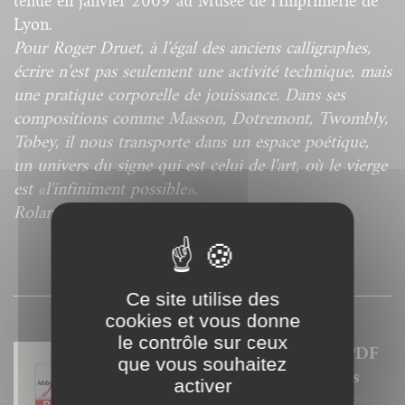
tenue en janvier 2009 au Musée de l'Imprimerie de
Lyon.
Pour Roger Druet, à l'égal des anciens calligraphes,
écrire n'est pas seulement une activité technique, mais
une pratique corporelle de jouissance. Dans ses
compositions comme Masson, Dotremont, Twombly,
Tobey, il nous transporte dans un espace poétique,
un univers du signe qui est celui de l'art, où le vierge
est «l'infiniment possible».
Roland Barthes
PRESSE
Ce site utilise des
cookies et vous donne
le contrôle sur ceux
Nos ebooks sont des versions PDF
que vous souhaitez
homothétiques des livres de nos
activer
catalogues. Ils ne sont donc pas