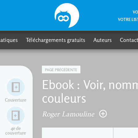
VO
VOTRE LIS
atiques
Téléchargements gratuits
Auteurs
Contact
PAGE PRÉCÉDENTE
Ebook : Voir, nomm
couleurs
Couverture
Roger Lamouline
4e de
couverture