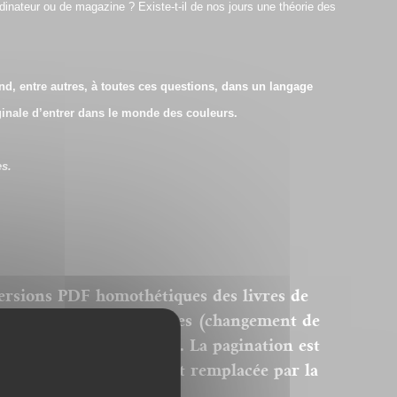
dinateur ou de magazine ? Existe-t-il de nos jours une théorie des
ond, entre autres, à toutes ces questions, dans un langage
ginale d’entrer dans le monde des couleurs.
es.
ersions PDF homothétiques des livres de
 sont donc pas modifiables (changement de
modification des images). La pagination est
remière page du livre est remplacée par la