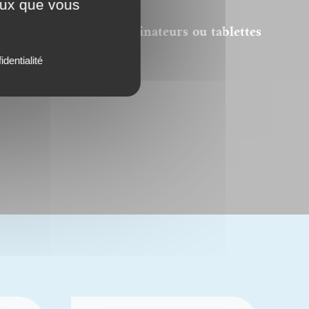
ceux que vous
el Acrobat © sur des ordinateurs ou tablettes
u autres.
identialité