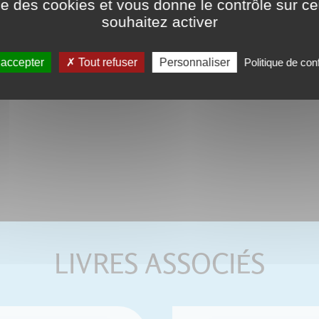
ise des cookies et vous donne le contrôle sur 
souhaitez activer
Ce format peut être lu par le logici
tactiles de type iPad, Archos, Asus o
 accepter
Tout refuser
Personnaliser
Politique de conf
LIVRES ASSOCIÉS