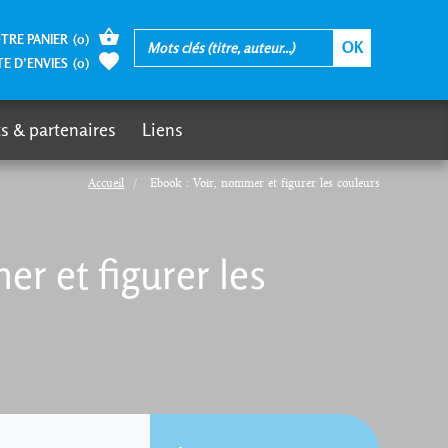
TRE PANIER
(
0
)
TE D’ENVIES
(
0
)
s & partenaires
Liens
Accueil
Ebook : Voir, nommer et figurer les couleurs
er et figurer les