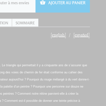
uter à mes envies
AJOUTER AU PANIER
TION
SOMMAIRE
[english]
[español]
Le triangle qui permettait il y a cinquante ans de s’assurer que
e long des voies de chemin de fer était conforme au cahier des
nateur aujourd’hui ? Pourquoi du rouge mélangé à du vert donne-t-
r la palette d’un peintre ? Pourquoi une personne sur douze ne
es peintres ? Comment notre rétine parvient-elle à créer la
a ? Comment est-il possible de donner une teinte précise à