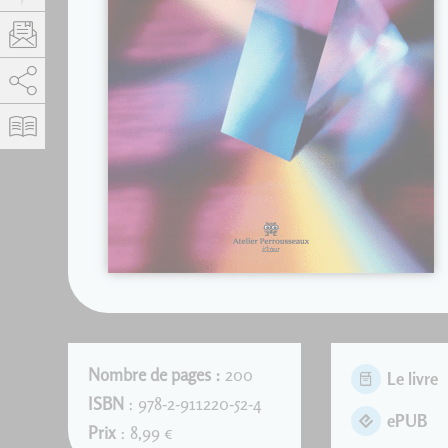
AddThis est désactivé.
Autoriser
Nombre de pages :
200
Le livre
ISBN
: 978-2-911220-52-4
ePUB
Prix
: 8,99 €