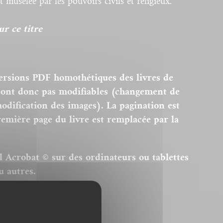
t muselée par les pouvoirs civils et religieux.
r ce titre
ersions PDF homothétiques des livres de
 sont donc pas modifiables (changement de
modification des images). La pagination est
remière page du livre est remplacée par la
el Acrobat © sur des ordinateurs ou tablettes
u autres.