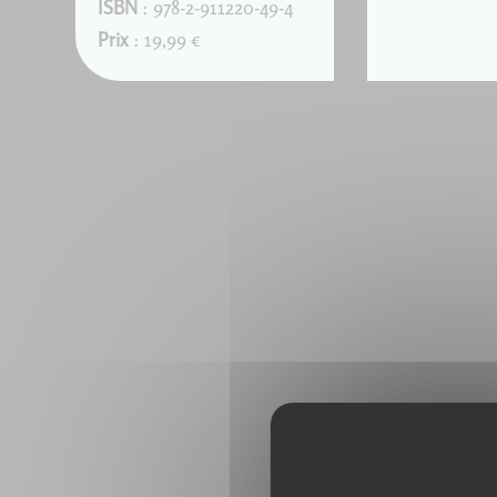
ISBN
: 978-2-911220-49-4
Prix
: 19,99 €