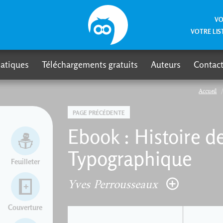
VO
VOTRE LIS
atiques
Téléchargements gratuits
Auteurs
Contact
Accueil
PAGE PRÉCÉDENTE
Ebook : Histoire de
Typographique
Feuilleter
Yves Perrousseaux
Couverture