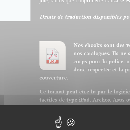
joie, tandis que l’imprimerie française es
Droits de traduction disponibles pou
Nos ebooks sont des v
nos catalogues. Ils ne
corps pour la police, 
donc respectée et la p
couverture.
Ce format peut être lu par le logici
tactiles de type iPad, Archos, Asus o