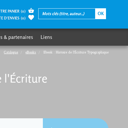
TRE PANIER
(
0
)
TE D’ENVIES
(
0
)
s & partenaires
Liens
Catalogue
eBooks
Ebook : Histoire de l'Écriture Typographique
 l'Écriture