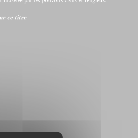
t muselée par les pouvoirs civils et religieux.
r ce titre