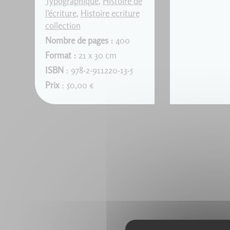
Typographique
,
Histoire de
l'écriture
,
Histoire ecriture
collection
Nombre de pages :
400
Format :
21 x 30 cm
ISBN
: 978-2-911220-13-5
Prix
: 50,00 €