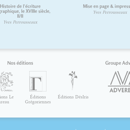
Histoire de l'écriture
Mise en page & impres
raphique, le XVIIIe siècle,
Yves Perrousseaux
II/II
Yves Perrousseaux
Nos éditions
Groupe Ad
ions Le
Éditions
Éditions DésIris
ureau
Grégoriennes