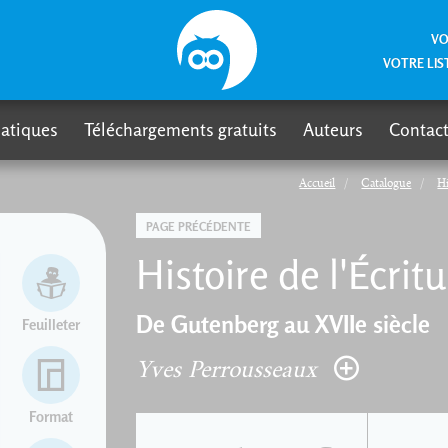
VO
VOTRE LIS
atiques
Téléchargements gratuits
Auteurs
Contact
Accueil
Catalogue
Hi
PAGE PRÉCÉDENTE
Histoire de l'Écri
De Gutenberg au XVIIe siècle
Feuilleter
Yves Perrousseaux
Format