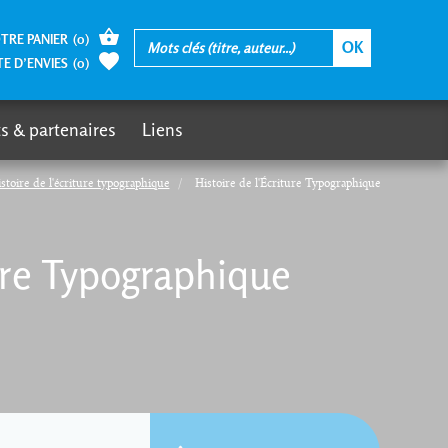
TRE PANIER
(
0
)
TE D’ENVIES
(
0
)
s & partenaires
Liens
stoire de l'écriture typographique
Histoire de l'Écriture Typographique
ture Typographique