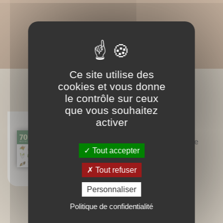
Ce site utilise des
cookies et vous donne
BIBLIOGRAPHIE
le contrôle sur ceux
que vous souhaitez
activer
70 recettes pour être en forme
Tout accepter
Claire Roudier
Béatrice Vigot-Lagandré
Tout refuser
Personnaliser
Politique de confidentialité