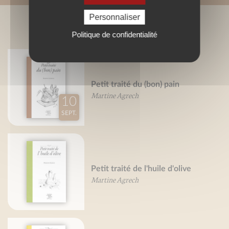
Personnaliser
BIBLIOGRAPHIE
Politique de confidentialité
Petit traité du (bon) pain
Martine Agrech
10
SEPT.
Petit traité de l'huile d'olive
Martine Agrech