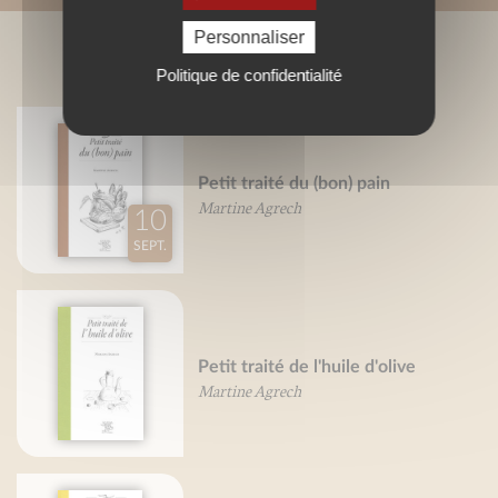
Personnaliser
BIBLIOGRAPHIE
Politique de confidentialité
Petit traité du (bon) pain
Martine Agrech
10
SEPT.
Petit traité de l'huile d'olive
Martine Agrech