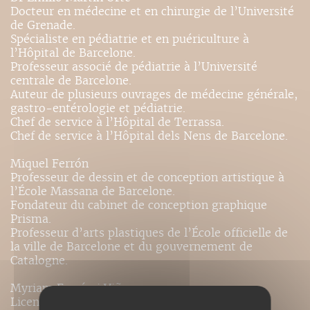
Docteur en médecine et en chirurgie de l’Université
de Grenade.
Spécialiste en pédiatrie et en puériculture à
l’Hôpital de Barcelone.
Professeur associé de pédiatrie à l’Université
centrale de Barcelone.
Auteur de plusieurs ouvrages de médecine générale,
gastro-entérologie et pédiatrie.
Chef de service à l’Hôpital de Terrassa.
Chef de service à l’Hôpital dels Nens de Barcelone.
Miquel Ferrón
Professeur de dessin et de conception artistique à
l’École Massana de Barcelone.
Fondateur du cabinet de conception graphique
Prisma.
Professeur d’arts plastiques de l’École officielle de
la ville de Barcelone et du gouvernement de
Catalogne.
Myriam Ferrón i Viñas
Licenciée en arts plastiques et dessin de l’École