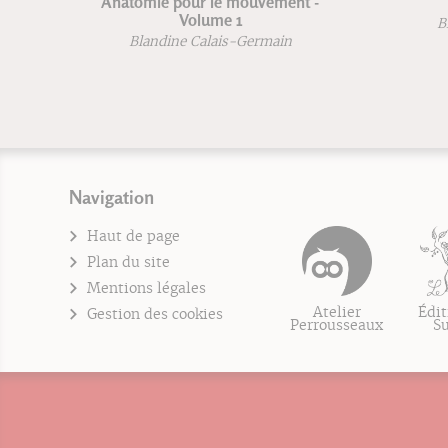
e pour le mouvement -
Respiration
Volume 1
Blandine Calais-Germain
dine Calais-Germain
Navigation
Haut de page
Plan du site
Mentions légales
Atelier
Édit
Gestion des cookies
Perrousseaux
S