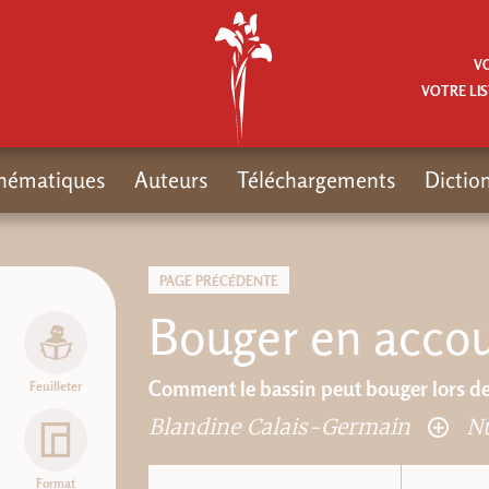
V
VOTRE LIS
hématiques
Auteurs
Téléchargements
Dictio
PAGE PRÉCÉDENTE
Bouger en acco
Comment le bassin peut bouger lors d
Feuilleter
Blandine Calais-Germain
Nu
Format