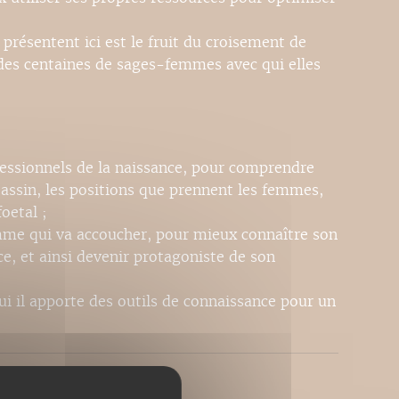
présentent ici est le fruit du croisement de
 des centaines de sages-femmes avec qui elles
fessionnels de la naissance, pour comprendre
bassin, les positions que prennent les femmes,
oetal ;
emme qui va accoucher, pour mieux connaître son
ce, et ainsi devenir protagoniste de son
ui il apporte des outils de connaissance pour un
is