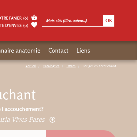
OTRE PANIER
(
0
)
TE D’ENVIES
(
0
)
nnaire anatomie
Contact
Liens
Accueil
Catalogues
Livres
Bouger en accouchant
uchant
e l'accouchement?
ria Vives Pares