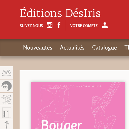
Panneau de gestion des cookies
Éditions DésIris
SUIVEZ-NOUS
VOTRE COMPTE
Nouveautés
Actualités
Catalogue
T