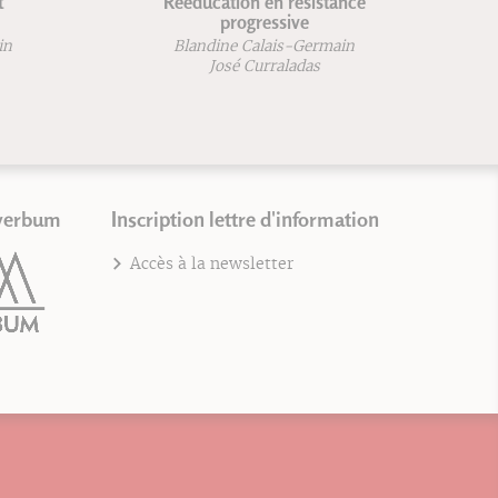
ééducation en résistance
Pilates sans risq
progressive
Blandine Calais-Ger
Blandine Calais-Germain
Bertrand Raison
José Curraladas
verbum
Inscription lettre d'information
Accès à la newsletter