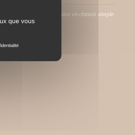
 coréen.En cours de traduction en chinois simple.
ceux que vous
identialité