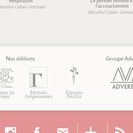
Le périnée féminin et
R
l'accouchement
Blandine Calais-Germain
Nos éditions
Groupe Ad
ions Le
Éditions
Éditions
ureau
Grégoriennes
DésIris