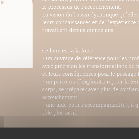
DF
le processus de l’accouchement.
La vision du bassin dynamique qu’elles 
leurs connaissances et de l’expérience
travaillent depuis quinze ans.
Ce livre est à la fois :
• un ouvrage de référence pour les pro
avec précision les transformations du 
et leurs conséquences pour le passage f
• un parcours d’exploration pour la f
corps, se préparer avec plus de confian
accouchement ;
• une aide pour l’accompagnant(e), à q
rôle plus actif.
Recommandé par le magazine Neuf Mo