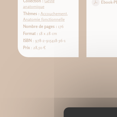
Collection :
Geste
Ebook-P
anatomique
Thèmes :
Accouchement
,
Anatomie fonctionnelle
Nombre de pages :
176
Format :
18 x 28 cm
ISBN
: 978-2-915418-36-1
Prix
: 28,50 €