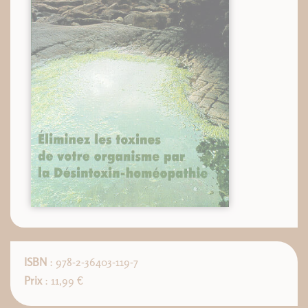
ISBN
: 978-2-36403-119-7
Prix
: 11,99 €