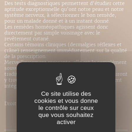
Des tests diagnostiques permettent d'étudier cette
aptitude exceptionnelle qu'ont notre peau et notre
système nerveux, à sélectionner le bon remède,
pour un malade donné et à un instant donné.
Les remèdes homéopathiques agissent donc
directement par simple voisinage avec le
revêtement cutané.
Certains témoins cliniques (dermalgies réflexes et
crâne) renseignement immédiatement sur la qualité
de la prescription.
Merveilleusement puissante, elle est le complément
souvent indispensable à l'homéopathie
traditionnelle et les praticiens homéopathes sauront
y trouver des techniques standardisées facilement
intégrables à leur pratique personnelle.
Ce site utilise des
cookies et vous donne
Droits de traduction disponibles pour ce titre.
le contrôle sur ceux
que vous souhaitez
SOMMAIRE
activer