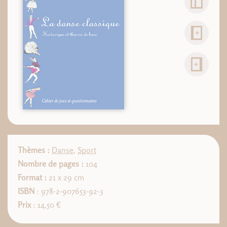
Thèmes :
Danse
,
Sport
Nombre de pages :
104
Format :
21 x 29 cm
ISBN
: 978-2-907653-92-3
Prix
: 14,50 €