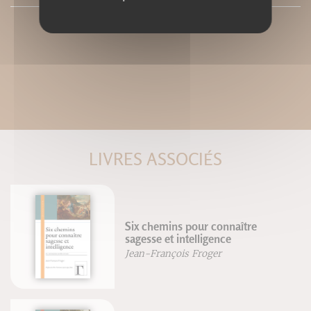
LIVRES ASSOCIÉS
Six chemins pour connaître
sagesse et intelligence
Jean-François Froger