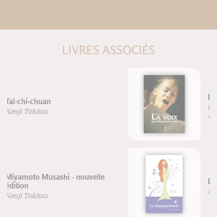
LIVRES ASSOCIÉS
La voix pluridimensionnelle
Cristina Cuomo
Dr Patrick Veret
Le chant prénatal
Marie-Laure Potel