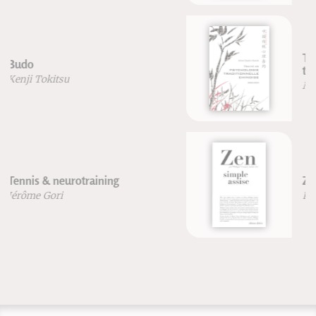
Traité de psychologie
traditionnelle chinoise
Michel Deydier-Bastide
Zen simple assise
Philippe Coupey