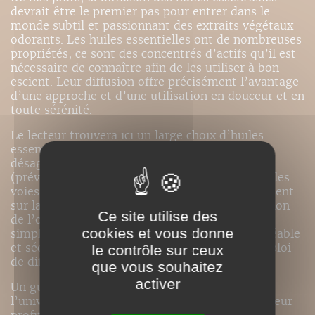
devrait être le premier pas pour entrer dans le
monde subtil et passionnant des extraits végétaux
odorants. Les huiles essentielles ont de nombreuses
propriétés, ce sont des concentrés d’actifs qu’il est
nécessaire de connaître afin de les utiliser à bon
escient. Leur diffusion offre précisément l’avantage
d’une approche et d’une utilisation en douceur et en
toute sérénité.
Le lecteur trouvera ici un large choix d’huiles
essentielles qui neutralisent des odeurs
désagréables, assainissent une atmosphère
(prévention de maladies infectieuses), traitent les
voies respiratoires lors d’une infection ou agissent
sur la sphère psycho-émotionnelle. La conception
Ce site utilise des
de l’ouvrage, avec des tableaux et des fiches
cookies et vous donne
simples à consulter, permet un usage aisé, agréable
et sécurisé des huiles essentielles grâce à l’emploi
le contrôle sur ceux
de diffuseurs.
que vous souhaitez
activer
Un guide avant tout pratique pour découvrir
l’univers des huiles essentielles et tirer le meilleur