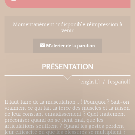
Momentanément indisponible réimpression à
venir
M'alerter de la parution
PRÉSENTATION
[english]
[español]
Il faut faire de la musculation... ! Pourquoi ? Sait-on
vraiment ce qui fait la force des muscles et la raison
de leur constant enraidissement ? Quel traitement
préconiser quand on se tient mal, que les
articulations souffrent ? Quand les gestes perdent
leur efficacité ou que les blessures se multiplient ?