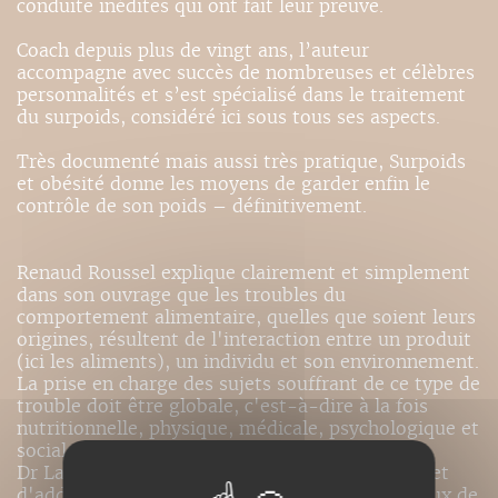
conduite inédites qui ont fait leur preuve.
Coach depuis plus de vingt ans, l’auteur
accompagne avec succès de nombreuses et célèbres
personnalités et s’est spécialisé dans le traitement
du surpoids, considéré ici sous tous ses aspects.
Très documenté mais aussi très pratique, Surpoids
et obésité donne les moyens de garder enfin le
contrôle de son poids – définitivement.
Renaud Roussel explique clairement et simplement
dans son ouvrage que les troubles du
comportement alimentaire, quelles que soient leurs
origines, résultent de l'interaction entre un produit
(ici les aliments), un individu et son environnement.
La prise en charge des sujets souffrant de ce type de
trouble doit être globale, c'est-à-dire à la fois
nutritionnelle, physique, médicale, psychologique et
sociale.
Dr Laurent Karila, Département de psychiatrie et
d'addictologie, Assistance Publique des Hôpitaux de